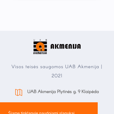
Visos teisės saugomos UAB Akmenija |
2021
UAB Akmenija Plytinės g. 9 Klaipėda

+370 686 25778
Šiame tinklapyje naudojami slapukai,