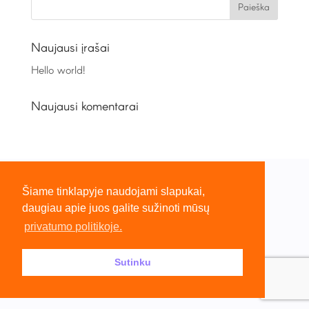
Naujausi įrašai
Hello world!
Naujausi komentarai
Šiame tinklapyje naudojami slapukai,
daugiau apie juos galite sužinoti mūsų
privatumo politikoje.
Sutinku