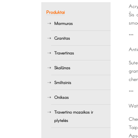
Acr
Produktai
Šis 
smog
Marmuras
***
Granitas
Anti
Travertinas
Sute
Skalūnas
gran
chem
Smiltainis
***
Oniksas
Wate
Travertino mozaikos ir
Chem
plytelės
Taip
Apsa