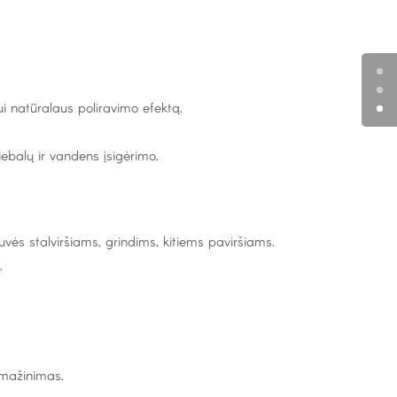
i natūralaus poliravimo efektą.
ebalų ir vandens įsigėrimo.
ės stalviršiams, grindims, kitiems paviršiams.
.
umažinimas.