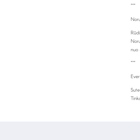
***
Noru
Rūdi
Noru
nuo 
***
Evers
Sute
Tink