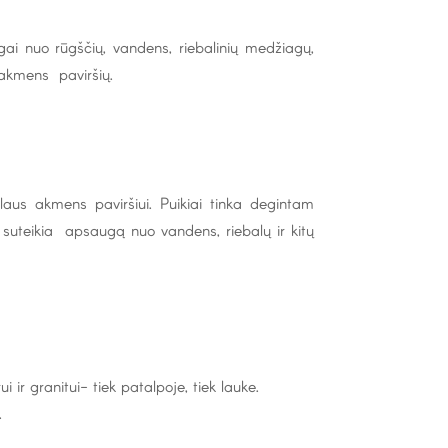
gai nuo rūgščių, vandens, riebalinių medžiagų,
 akmens paviršių.
aus akmens paviršiui. Puikiai tinka degintam
t suteikia apsaugą nuo vandens, riebalų ir kitų
r granitui- tiek patalpoje, tiek lauke.
.