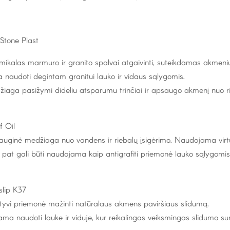
Stone Plast
ikalas marmuro ir granito spalvai atgaivinti, suteikdamas akmeniu
a naudoti degintam granitui lauko ir vidaus sąlygomis.
iaga pasižymi dideliu atsparumu trinčiai ir apsaugo akmenį nuo ri
f Oil
uginė medžiaga nuo vandens ir riebalų įsigėrimo. Naudojama virtuv
 pat gali būti naudojama kaip antigrafiti priemonė lauko sąlygomis
slip K37
tyvi priemonė mažinti natūralaus akmens paviršiaus slidumą.
ama naudoti lauke ir viduje, kur reikalingas veiksmingas slidumo s