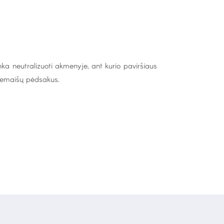
tinka neutralizuoti akmenyje, ant kurio paviršiaus
riemaišų pėdsakus.