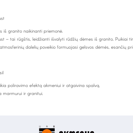
st
s iš granito naikinanti priemonė.
st – tai rūgštis, leidžianti išvalyti rūdžių dėmes iš granito. Puikiai 
atmosferinių dalelių poveikio formuojasi gelsvos dėmės, esančių p
il
ikia poliravimo efektą akmeniui ir atgaivina spalvą.
a marmurui ir granitui.