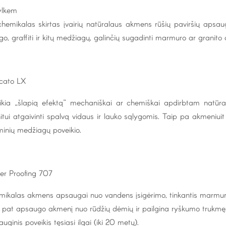
ylkem
chemikalas skirtas įvairių natūralaus akmens rūšių paviršių apsau
o, graffiti ir kitų medžiagų, galinčių sugadinti marmuro ar granito
cato LX
ikia „šlapią efektą” mechaniškai ar chemiškai apdirbtam natūral
itui atgaivinti spalvą vidaus ir lauko sąlygomis. Taip pa akmeniui
inių medžiagų poveikio.
r Proofing 707
ikalas akmens apsaugai nuo vandens įsigėrimo, tinkantis marmurui i
 pat apsaugo akmenį nuo rūdžių dėmių ir pailgina ryškumo trukmę
uginis poveikis tęsiasi ilgai (iki 20 metų).