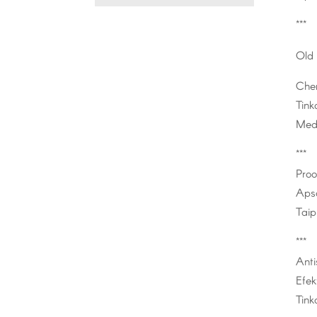
***
Old 
Chem
Tink
Medž
***
Proo
Apsa
Taip
***
Anti
Efek
Tink